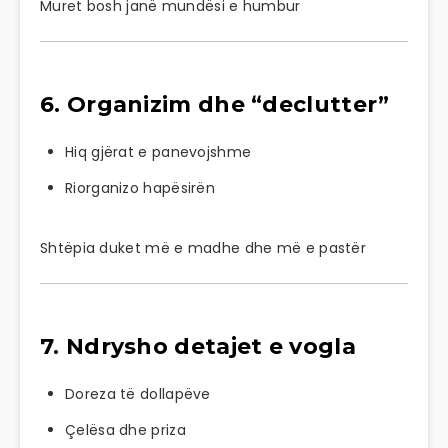
Muret bosh janë mundësi e humbur
6. Organizim dhe “declutter”
Hiq gjërat e panevojshme
Riorganizo hapësirën
Shtëpia duket më e madhe dhe më e pastër
7. Ndrysho detajet e vogla
Doreza të dollapëve
Çelësa dhe priza