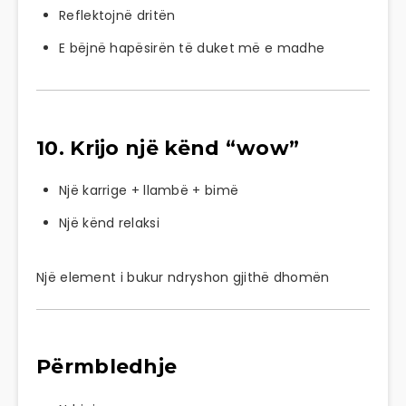
Reflektojnë dritën
E bëjnë hapësirën të duket më e madhe
10. Krijo një kënd “wow”
Një karrige + llambë + bimë
Një kënd relaksi
Një element i bukur ndryshon gjithë dhomën
Përmbledhje