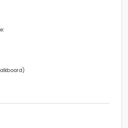
e:
alkboard)