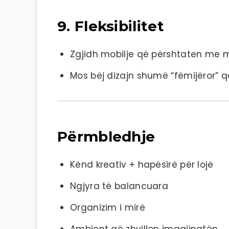
9. Fleksibilitet
Zgjidh mobilje që përshtaten me
Mos bëj dizajn shumë “fëmijëror” q
Përmbledhje
Kënd kreativ + hapësirë për lojë
Ngjyra të balancuara
Organizim i mirë
Ambient që zhvillon imagjinatën