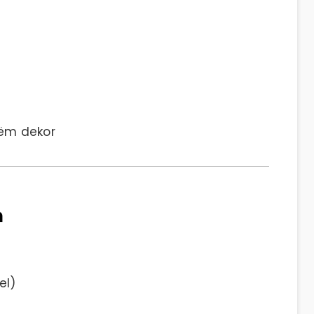
tëm dekor
a
el)