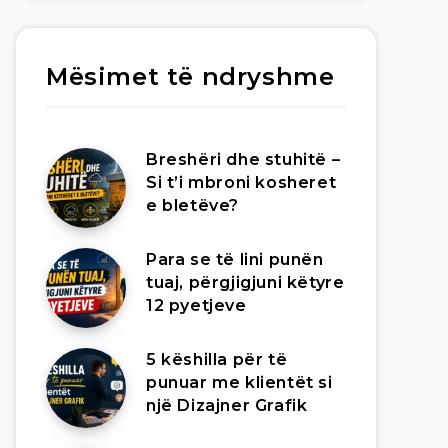
Mësimet të ndryshme
Breshëri dhe stuhitë –
Si t’i mbroni kosheret
e bletëve?
Para se të lini punën
tuaj, përgjigjuni këtyre
12 pyetjeve
5 këshilla për të
punuar me klientët si
një Dizajner Grafik