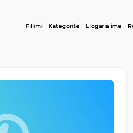
Fillimi
Kategoritë
Llogaria ime
R