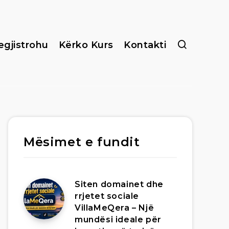
egjistrohu
Kërko Kurs
Kontakti
Mësimet e fundit
Siten domainet dhe
rrjetet sociale
VillaMeQera – Një
mundësi ideale për