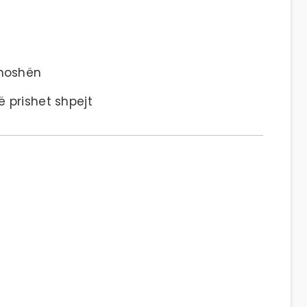
 moshën
ë prishet shpejt