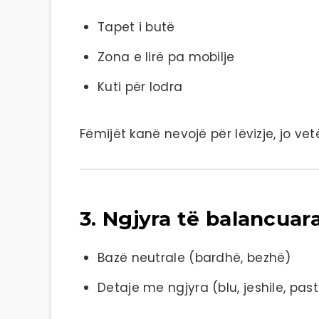
Tapet i butë
Zona e lirë pa mobilje
Kuti për lodra
Fëmijët kanë nevojë për lëvizje, jo ve
3. Ngjyra të balancuar
Bazë neutrale (bardhë, bezhë)
Detaje me ngjyra (blu, jeshile, past