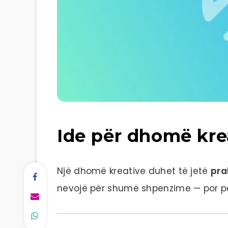
Ide për dhomë kre
Një dhomë kreative duhet të jetë
pra
nevojë për shumë shpenzime — por pë