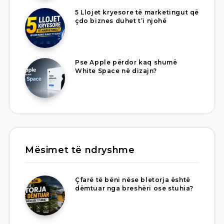
5 Llojet kryesore të marketingut që
çdo biznes duhet t’i njohë
Pse Apple përdor kaq shumë
White Space në dizajn?
Mësimet të ndryshme
Çfarë të bëni nëse bletorja është
dëmtuar nga breshëri ose stuhia?