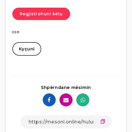
Regjistrohuni këtu
ose
Kyçuni
Shpërndane mësimin