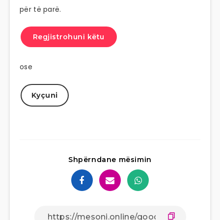
për të parë.
Regjistrohuni këtu
ose
Kyçuni
Shpërndane mësimin