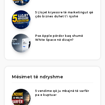
5 Llojet kryesore të marketingut që
çdo biznes duhet t’i njohë
Pse Apple përdor kaq shumë
White Space në dizajn?
Mësimet të ndryshme
5 vendime që ju mbajnë të varfër
pa e kuptuar