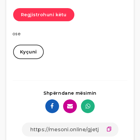
Regjistrohuni këtu
ose
Kyçuni
Shpërndane mësimin