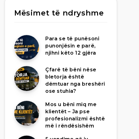
Mësimet të ndryshme
Para se të punësoni
punonjësin e parë,
njihni këto 12 gjëra
Çfarë të bëni nëse
bletorja është
dëmtuar nga breshëri
ose stuhia?
Mos u bëni miq me
klientët – Ja pse
profesionalizmi është
më i rëndësishëm