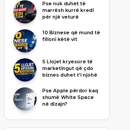
Pse nuk duhet të
marrësh kurrë kredi
për një veturë
10 Biznese që mund të
filloni këtë vit
5 Llojet kryesore të
marketingut që çdo
biznes duhet t’i njohë
Pse Apple përdor kaq
shumë White Space
në dizajn?