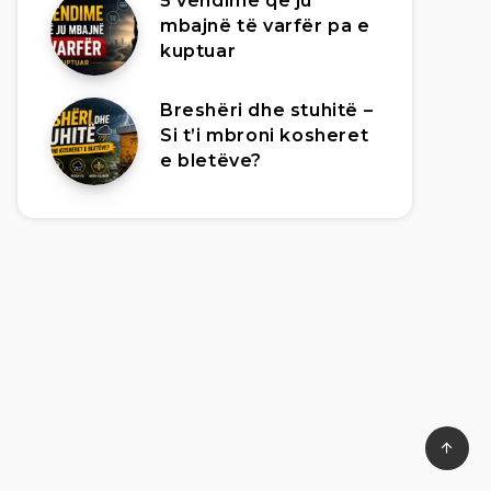
5 vendime që ju
mbajnë të varfër pa e
kuptuar
Breshëri dhe stuhitë –
Si t’i mbroni kosheret
e bletëve?