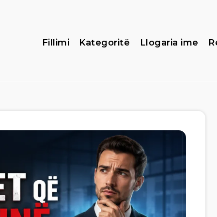
Fillimi
Kategoritë
Llogaria ime
R