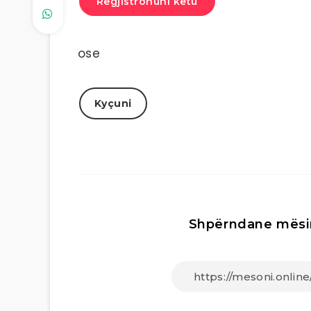
Regjistrohuni këtu
ose
Kyçuni
Shpërndane mësi