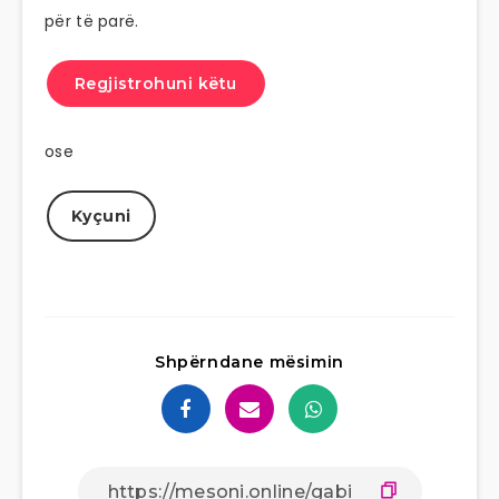
për të parë.
Regjistrohuni këtu
ose
Kyçuni
Shpërndane mësimin