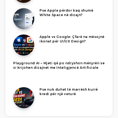
Pse Apple përdor kaq shumë
White Space në dizajn?
Apple vs Google: Çfarë na mësojnë
ikonat për UI/UX Design?
Playground AI – Mjeti që po ndryshon mënyrën se
si krijohen dizajnet me Inteligjencë Artificiale
Pse nuk duhet të marrësh kurrë
kredi për një veturë