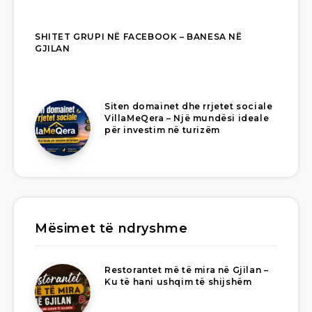
SHITET GRUPI NË FACEBOOK – BANESA NË
GJILAN
Siten domainet dhe rrjetet sociale
VillaMeQera – Një mundësi ideale
për investim në turizëm
Mësimet të ndryshme
Restorantet më të mira në Gjilan –
Ku të hani ushqim të shijshëm