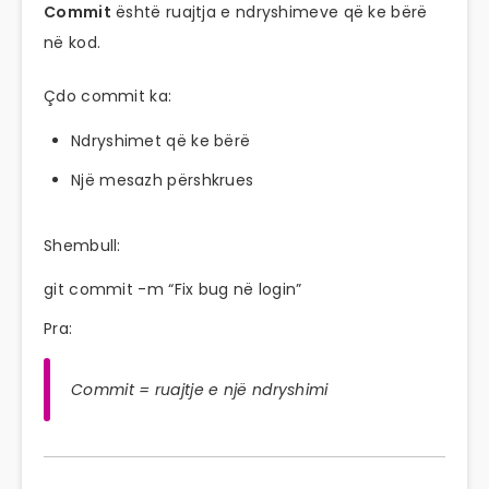
Commit
është ruajtja e ndryshimeve që ke bërë
në kod.
Çdo commit ka:
Ndryshimet që ke bërë
Një mesazh përshkrues
Shembull:
git
commit
-m
“Fix bug në login”
Pra:
Commit = ruajtje e një ndryshimi