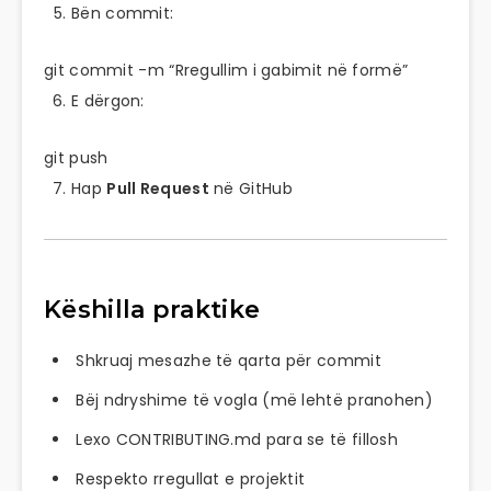
Bën commit:
git
commit
-m
“Rregullim i gabimit në formë”
E dërgon:
git
push
Hap
Pull Request
në GitHub
Këshilla praktike
Shkruaj mesazhe të qarta për commit
Bëj ndryshime të vogla (më lehtë pranohen)
Lexo CONTRIBUTING.md para se të fillosh
Respekto rregullat e projektit