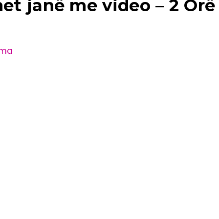
t janë me video – 2 Orë 
gma