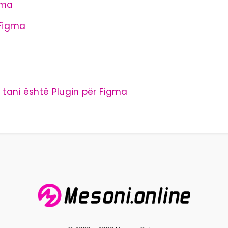
gma
 Figma
n tani është Plugin për Figma