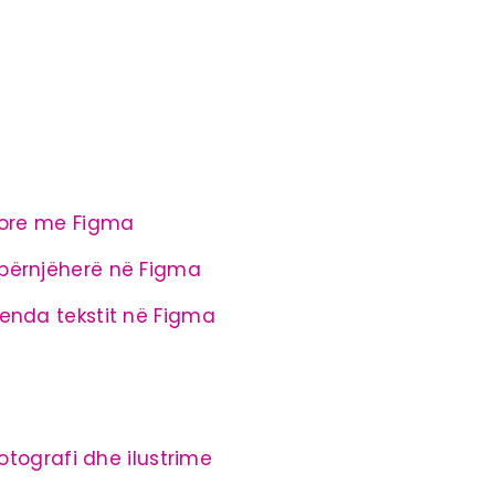
hore me Figma
përnjëherë në Figma
enda tekstit në Figma
otografi dhe ilustrime