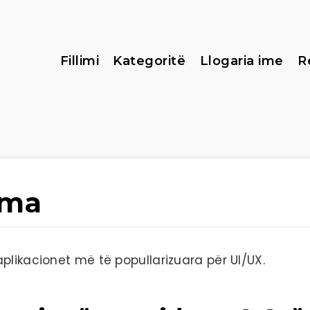
Fillimi
Kategoritë
Llogaria ime
R
gma
plikacionet më të popullarizuara për UI/UX.