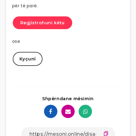
për të parë.
Regjistrohuni këtu
ose
Kyçuni
Shpërndane mësimin