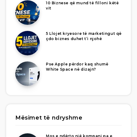
10 Biznese që mund të filloni këtë
vit
5 Llojet kryesore të marketingut që
çdo biznes duhet t’i njohë
Pse Apple përdor kaq shumë
White Space në dizajn?
Mësimet të ndryshme
Mos e ndërto një kompani pa e