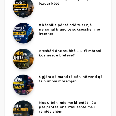
lexuar këtë
8 këshilla për të ndërtuar një
personal brand të suksesshëm në
internet
Breshëri dhe stuhitë – Si t’i mbroni
kosheret e bletëve?
5 gjëra që mund të bëni në vend që
ta humbni mbrëmjen
Mos u bëni miq me klientët – Ja
pse profesionalizmi është më i
rëndësishëm