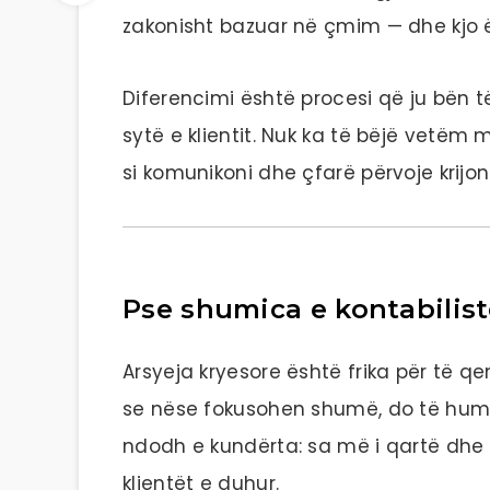
zakonisht bazuar në çmim — dhe kjo ës
Diferencimi është procesi që ju bën 
sytë e klientit. Nuk ka të bëjë vetëm 
si komunikoni dhe çfarë përvoje krijoni
Pse shumica e kontabilis
Arsyeja kryesore është frika për të q
se nëse fokusohen shumë, do të humb
ndodh e kundërta: sa më i qartë dhe 
klientët e duhur.