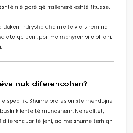
htë një garë që rrallëherë është fituese.
të dukeni ndryshe dhe më të vlefshëm në
me atë që bëni, por me mënyrën si e ofroni,
.
tëve nuk diferencohen?
enë specifik. Shumë profesionistë mendojnë
asin klientë të mundshëm. Në realitet,
i diferencuar të jeni, aq më shumë tërhiqni