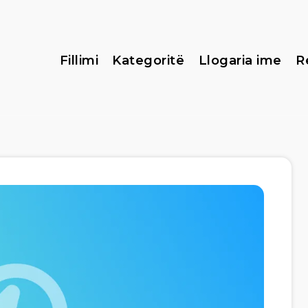
Fillimi
Kategoritë
Llogaria ime
R