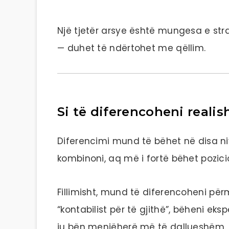
Një tjetër arsye është mungesa e stra
— duhet të ndërtohet me qëllim.
Si të diferencoheni realis
Diferencimi mund të bëhet në disa ni
kombinoni, aq më i fortë bëhet pozicio
Fillimisht, mund të diferencoheni përm
“kontabilist për të gjithë”, bëheni eksp
ju bën menjëherë më të dallueshëm.