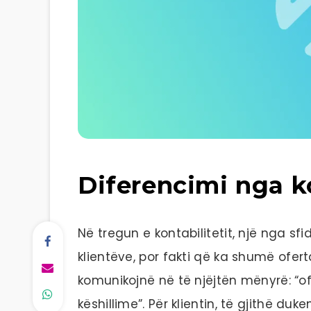
Diferencimi nga 
Në tregun e kontabilitetit, një nga 
klientëve, por fakti që ka shumë ofer
komunikojnë në të njëjtën mënyrë: “of
këshillime”. Për klientin, të gjithë du