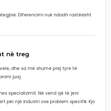
tegjisë. Diferencimi nuk ndodh rastësisht
ht në treg
vele, dhe sa më shumë prej tyre të
nimi juaj.
es specializimit. Në vend që të jeni
ert për një industri ose problem specifik. Kjo