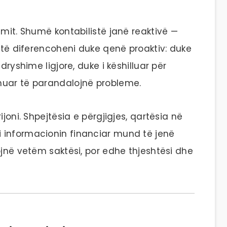
imit. Shumë kontabilistë janë reaktivë —
d të diferencoheni duke qenë proaktiv: duke
dryshime ligjore, duke i këshilluar për
muar të parandalojnë probleme.
joni. Shpejtësia e përgjigjes, qartësia në
 informacionin financiar mund të jenë
ojnë vetëm saktësi, por edhe thjeshtësi dhe