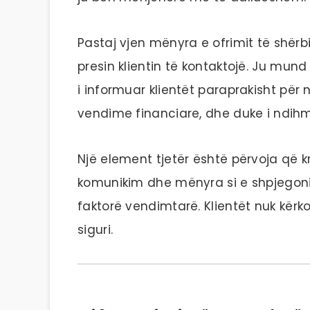
Pastaj vjen mënyra e ofrimit të shërb
presin klientin të kontaktojë. Ju mun
i informuar klientët paraprakisht për n
vendime financiare, dhe duke i ndih
Një element tjetër është përvoja që kri
komunikim dhe mënyra si e shpjegoni
faktorë vendimtarë. Klientët nuk kërk
siguri.