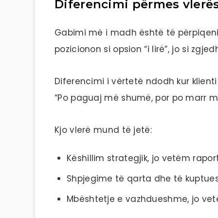
Diferencimi përmes vlerës
Gabimi më i madh është të përpiqeni 
pozicionon si opsion “i lirë”, jo si zgjed
Diferencimi i vërtetë ndodh kur klienti
“Po paguaj më shumë, por po marr m
Kjo vlerë mund të jetë:
Këshillim strategjik, jo vetëm rapor
Shpjegime të qarta dhe të kuptu
Mbështetje e vazhdueshme, jo vet