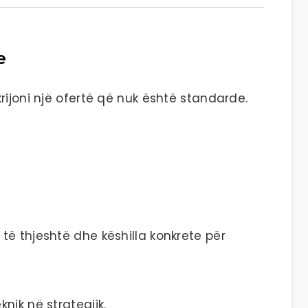
e
rijoni një ofertë që nuk është standarde.
të thjeshtë dhe këshilla konkrete për
nik në strategjik.