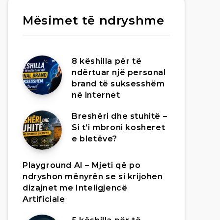
Mësimet të ndryshme
8 këshilla për të
ndërtuar një personal
brand të suksesshëm
në internet
Breshëri dhe stuhitë –
Si t’i mbroni kosheret
e bletëve?
Playground AI – Mjeti që po
ndryshon mënyrën se si krijohen
dizajnet me Inteligjencë
Artificiale