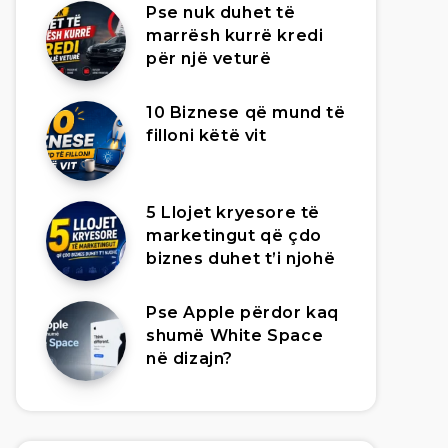
Pse nuk duhet të
marrësh kurrë kredi
për një veturë
10 Biznese që mund të
filloni këtë vit
5 Llojet kryesore të
marketingut që çdo
biznes duhet t’i njohë
Pse Apple përdor kaq
shumë White Space
në dizajn?