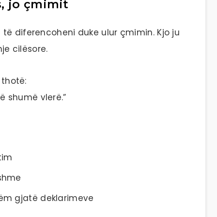
, jo çmimit
të diferencoheni duke ulur çmimin. Kjo ju
hje cilësore.
 thotë:
ë shumë vlerë.”
tim
eshme
ëm gjatë deklarimeve