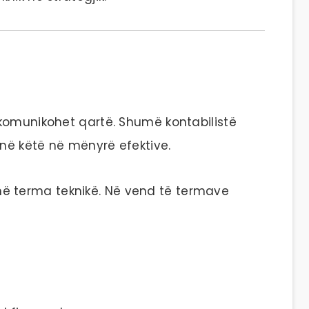
komunikohet qartë. Shumë kontabilistë
jnë këtë në mënyrë efektive.
jo në terma teknikë. Në vend të termave