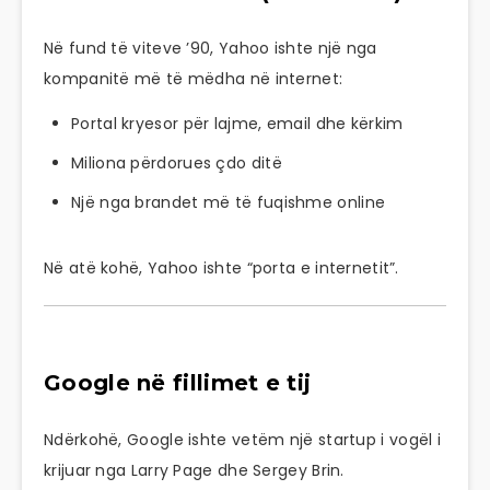
Në fund të viteve ’90, Yahoo ishte një nga
kompanitë më të mëdha në internet:
Portal kryesor për lajme, email dhe kërkim
Miliona përdorues çdo ditë
Një nga brandet më të fuqishme online
Në atë kohë, Yahoo ishte “porta e internetit”.
Google në fillimet e tij
Ndërkohë,
Google
ishte vetëm një startup i vogël i
krijuar nga
Larry Page
dhe
Sergey Brin
.