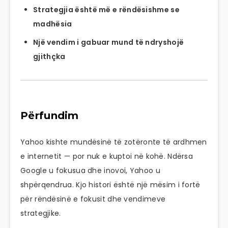
Strategjia është më e rëndësishme se
madhësia
Një vendim i gabuar mund të ndryshojë
gjithçka
Përfundim
Yahoo kishte mundësinë të zotëronte të ardhmen
e internetit — por nuk e kuptoi në kohë. Ndërsa
Google u fokusua dhe inovoi, Yahoo u
shpërqendrua. Kjo histori është një mësim i fortë
për rëndësinë e fokusit dhe vendimeve
strategjike.