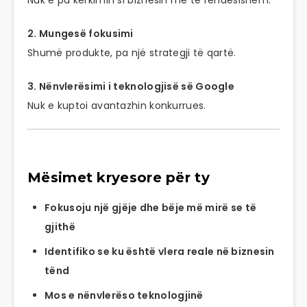
Nuk e pa kërkimin si biznesin më të rëndësishëm.
2. Mungesë fokusimi
Shumë produkte, pa një strategji të qartë.
3. Nënvlerësimi i teknologjisë së Google
Nuk e kuptoi avantazhin konkurrues.
Mësimet kryesore për ty
Fokusoju një gjëje dhe bëje më mirë se të
gjithë
Identifiko se ku është vlera reale në biznesin
tënd
Mos e nënvlerëso teknologjinë