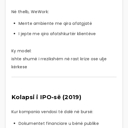
Në thelb, WeWork:
Merrte ambiente me qira afatgjatë
I jepte me qira afatshkurtër klientëve
Ky model:
ishte shumë i rrezikshëm në rast krize ose ulje
kërkese
Kolapsi i IPO-së (2019)
Kur kompania vendosi të dalë në bursë:
Dokumentet financiare u bënë publike