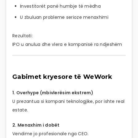
Investitorët panë humbje të mëdha
U zbuluan probleme serioze menaxhimi
Rezultati:
IPO u anulua dhe vlera e kompanisë ra ndjeshëm
Gabimet kryesore të WeWork
1. Overhype (mbivlerësim ekstrem)
U prezantua si kompani teknologjike, por ishte real
estate.
2. Menaxhim i dobët
Vendime jo profesionale nga CEO.