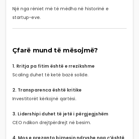
Një nga rëniet më të mëdha në historinë e
startup-eve.
Çfarë mund të mësojmë?
1. Rritja pa fitim është e rrezikshme
Scaling duhet të ketë bazë solide.
2. Transparenca është kritike
Investitorët kërkojnë qartësi.
3. Lidershipi duhet të jetë i përgjegjshëm
CEO ndikon drejtpërdrejt në besim.
4. Mos e prezanto biznesin ndryshe nga ç’është