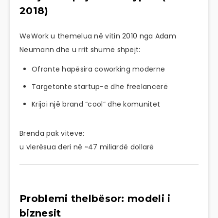
2018)
WeWork u themelua në vitin 2010 nga
Adam
Neumann
dhe u rrit shumë shpejt:
Ofronte hapësira coworking moderne
Targetonte startup-e dhe freelancerë
Krijoi një brand “cool” dhe komunitet
Brenda pak viteve:
u vlerësua deri në ~47 miliardë dollarë
Problemi thelbësor: modeli i
biznesit