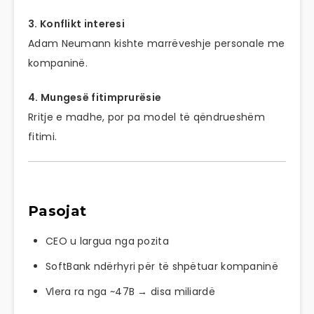
3. Konflikt interesi
Adam Neumann kishte marrëveshje personale me
kompaninë.
4. Mungesë fitimprurësie
Rritje e madhe, por pa model të qëndrueshëm
fitimi.
Pasojat
CEO u largua nga pozita
SoftBank
ndërhyri për të shpëtuar kompaninë
Vlera ra nga ~47B → disa miliardë