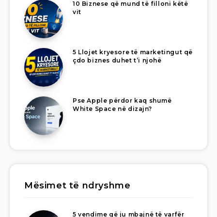
10 Biznese që mund të filloni këtë
vit
5 Llojet kryesore të marketingut që
çdo biznes duhet t’i njohë
Pse Apple përdor kaq shumë
White Space në dizajn?
Mësimet të ndryshme
5 vendime që ju mbajnë të varfër