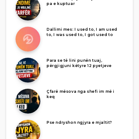
pa e kuptuar
Dallimi mes: I used to, I am used
to, I was used to, I got used to
Para se të lini punën tuaj,
përgjigjuni këtyre 12 pyetjeve
Çfarë mësova nga shefi im më i
keq
Pse ndryshon ngjyra e mjaltit?