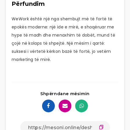
Përfundim
WeWork është një nga shembujt më të fortë të
epokës moderne: një ide e mirë, e shoqëruar me
hype të madh dhe menaxhim të dobët, mund të
çojë në kolaps të shpejtë. Një mësim i qartë:
suksesi i vërtetë kërkon bazë të fortë, jo vetëm
marketing të mirë.
Shpërndane mësimin