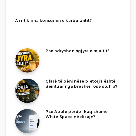
A rrit klima konsumin e karburantit?
Pse ndryshon ngjyra e mjaltit?
Çfarë të bëni nëse bletorja është
dëmtuar nga breshëri ose stuhia?
Pse Apple përdor kaq shumë
White Space në dizajn?