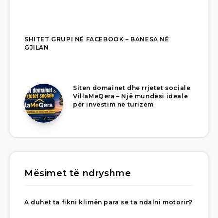
SHITET GRUPI NË FACEBOOK – BANESA NË
GJILAN
Siten domainet dhe rrjetet sociale
VillaMeQera – Një mundësi ideale
për investim në turizëm
Mësimet të ndryshme
A duhet ta fikni klimën para se ta ndalni motorin?