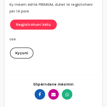
Ky mësim është PREMIUM, duhet të regjistroheni
për të parë.
Regjistrohuni këtu
ose
Kyçuni
Shpërndane mësimin