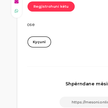
Regjistrohuni këtu
ose
Kyçuni
Shpërndane mësi