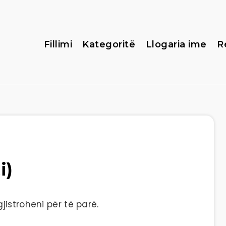
Fillimi
Kategoritë
Llogaria ime
R
i)
istroheni për të parë.