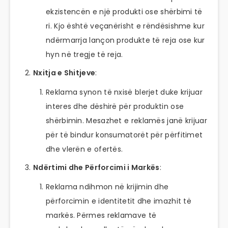
ekzistencën e një produkti ose shërbimi të
ri. Kjo është veçanërisht e rëndësishme kur
ndërmarrja lançon produkte të reja ose kur
hyn në tregje të reja.
Nxitja e Shitjeve
:
Reklama synon të nxisë blerjet duke krijuar
interes dhe dëshirë për produktin ose
shërbimin. Mesazhet e reklamës janë krijuar
për të bindur konsumatorët për përfitimet
dhe vlerën e ofertës.
Ndërtimi dhe Përforcimi i Markës
:
Reklama ndihmon në krijimin dhe
përforcimin e identitetit dhe imazhit të
markës. Përmes reklamave të