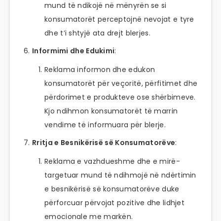
mund të ndikojë në mënyrën se si
konsumatorët perceptojnë nevojat e tyre
dhe t’i shtyjë ata drejt blerjes.
Informimi dhe Edukimi
:
Reklama informon dhe edukon
konsumatorët për veçoritë, përfitimet dhe
përdorimet e produkteve ose shërbimeve.
Kjo ndihmon konsumatorët të marrin
vendime të informuara për blerje.
Rritja e Besnikërisë së Konsumatorëve
:
Reklama e vazhdueshme dhe e mirë-
targetuar mund të ndihmojë në ndërtimin
e besnikërisë së konsumatorëve duke
përforcuar përvojat pozitive dhe lidhjet
emocionale me markën.