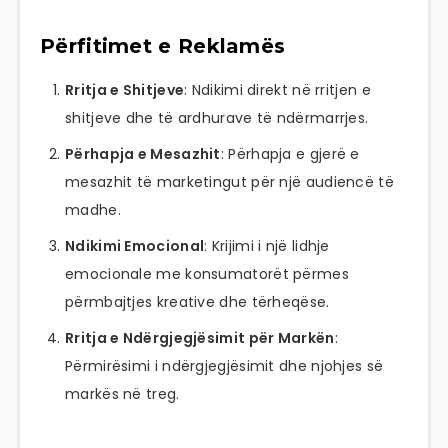
Përfitimet e Reklamës
Rritja e Shitjeve
: Ndikimi direkt në rritjen e
shitjeve dhe të ardhurave të ndërmarrjes.
Përhapja e Mesazhit
: Përhapja e gjerë e
mesazhit të marketingut për një audiencë të
madhe.
Ndikimi Emocional
: Krijimi i një lidhje
emocionale me konsumatorët përmes
përmbajtjes kreative dhe tërheqëse.
Rritja e Ndërgjegjësimit për Markën
:
Përmirësimi i ndërgjegjësimit dhe njohjes së
markës në treg.