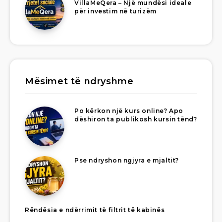
VillaMeQera – Një mundësi ideale
për investim në turizëm
Mësimet të ndryshme
Po kërkon një kurs online? Apo
dëshiron ta publikosh kursin tënd?
Pse ndryshon ngjyra e mjaltit?
Rëndësia e ndërrimit të filtrit të kabinës