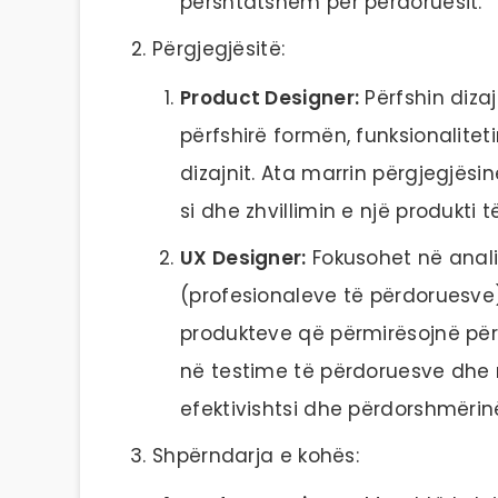
përshtatshëm për përdoruesit.
Përgjegjësitë:
Product Designer:
Përfshin dizaj
përfshirë formën, funksionalite
dizajnit. Ata marrin përgjegjësi
si dhe zhvillimin e një produkti
UX Designer:
Fokusohet në anali
(profesionaleve të përdoruesve)
produkteve që përmirësojnë përv
në testime të përdoruesve dhe n
efektivishtsi dhe përdorshmërin
Shpërndarja e kohës: