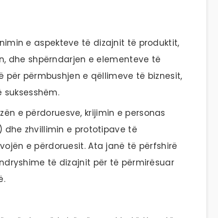
nimin e aspekteve të dizajnit të produktit,
tin, dhe shpërndarjen e elementeve të
në për përmbushjen e qëllimeve të biznesit,
 të suksesshëm.
zën e përdoruesve, krijimin e personas
 dhe zhvillimin e prototipave të
ojën e përdoruesit. Ata janë të përfshirë
dryshime të dizajnit për të përmirësuar
ë.