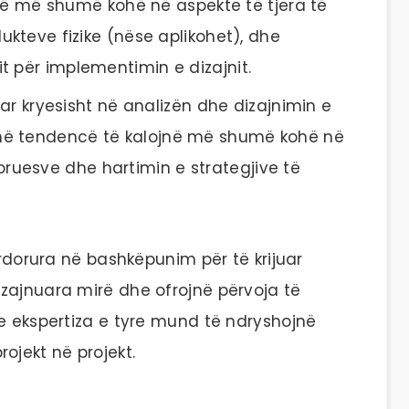
ë më shumë kohë në aspekte të tjera të
odukteve fizike (nëse aplikohet), dhe
it për implementimin e dizajnit.
r kryesisht në analizën dhe dizajnimin e
anë tendencë të kalojnë më shumë kohë në
ruesve dhe hartimin e strategjive të
ërdorura në bashkëpunim për të krijuar
zajnuara mirë dhe ofrojnë përvoja të
he ekspertiza e tyre mund të ndryshojnë
jekt në projekt.