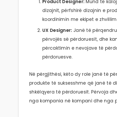
Product Designer:
Mund të kaloj
dizajnit, përfshirë dizajnin e pr
koordinimin me ekipet e zhvillim
UX Designer:
Janë të përqendrua
përvojës së përdoruesit, dhe k
përcaktimin e nevojave të përdo
përdoruesve.
Në përgjithësi, këto dy role janë të p
produkte të suksesshme që janë të di
shkëlqyera të përdoruesit. Përvoja d
nga kompania në kompani dhe nga pro