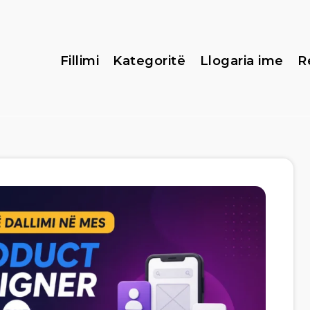
Fillimi
Kategoritë
Llogaria ime
R