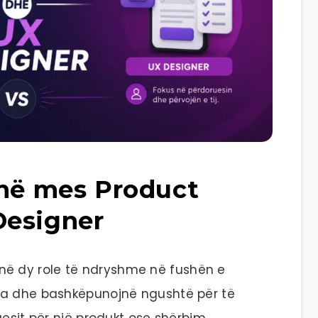
 në mes Product
Designer
në dy role të ndryshme në fushën e
ura dhe bashkëpunojnë ngushtë për të
uesit për një produkt ose shërbim.