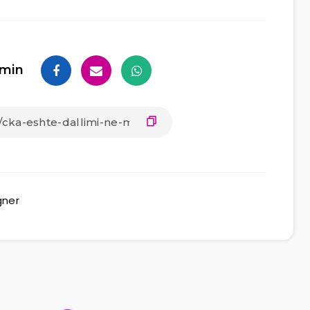
min
gner