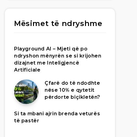
Mësimet të ndryshme
Playground AI – Mjeti që po
ndryshon mënyrën se si krijohen
dizajnet me Inteligjencë
Artificiale
Çfarë do të ndodhte
nëse 10% e qytetit
përdorte biçikletën?
Si ta mbani ajrin brenda veturës
të pastër