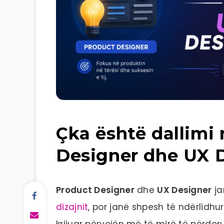
Çka është dallimi
Designer dhe UX 
Product Designer
dhe
UX Designer
ja
dizajnit
, por janë shpesh të ndërlidh
krijuar përvojën më të mirë të përdor