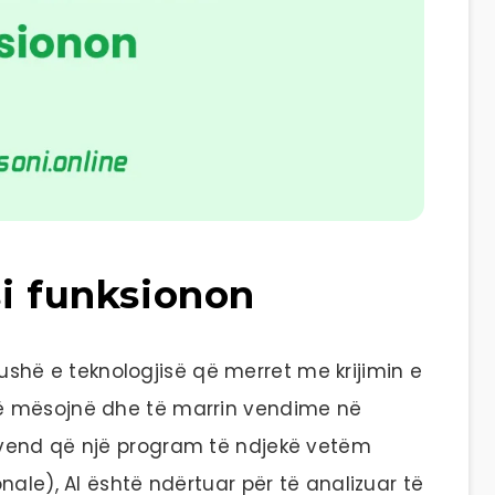
si funksionon
 fushë e teknologjisë që merret me krijimin e
ë mësojnë dhe të marrin vendime në
vend që një program të ndjekë vetëm
nale), AI është ndërtuar për të analizuar të