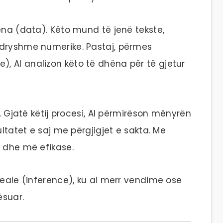
ëna (data). Këto mund të jenë tekste,
ndryshme numerike. Pastaj, përmes
 AI analizon këto të dhëna për të gjetur
). Gjatë këtij procesi, AI përmirëson mënyrën
ultatet e saj me përgjigjet e sakta. Me
ë dhe më efikase.
reale (inference), ku ai merr vendime ose
ësuar.