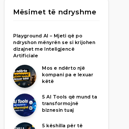
Mësimet të ndryshme
Playground AI – Mjeti që po
ndryshon mënyrën se si krijohen
dizajnet me Inteligjencë
Artificiale
Mos e ndërto një
kompani pa e lexuar
këtë
5 AI Tools që mund ta
transformojnë
biznesin tuaj
5 këshilla për të