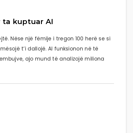
 ta kuptuar AI
të. Nëse një fëmije i tregon 100 herë se si
ësojë t’i dallojë. AI funksionon në të
hembujve, ajo mund të analizojë miliona