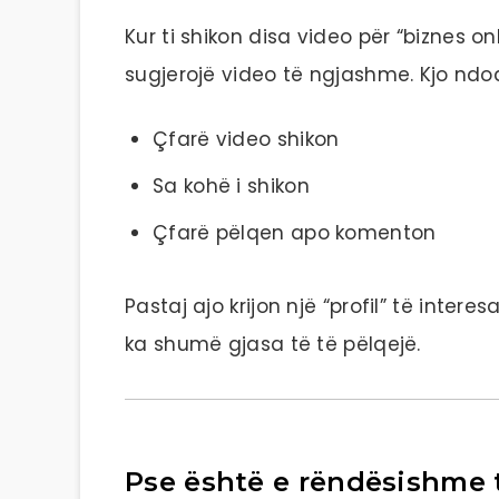
Kur ti shikon disa video për “biznes on
sugjerojë video të ngjashme. Kjo ndod
Çfarë video shikon
Sa kohë i shikon
Çfarë pëlqen apo komenton
Pastaj ajo krijon një “profil” të int
ka shumë gjasa të të pëlqejë.
Pse është e rëndësishme 