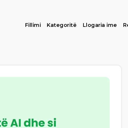
Fillimi
Kategoritë
Llogaria ime
R