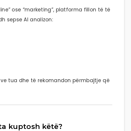
line” ose “marketing”, platforma fillon të të
h sepse AI analizon:
eresave tua dhe të rekomandon përmbajtje që
ta kuptosh këtë?