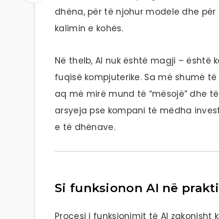
dhëna, për të njohur modele dhe për
kalimin e kohës.
Në thelb, AI nuk është magji – është
fuqisë kompjuterike. Sa më shumë të 
aq më mirë mund të “mësojë” dhe të j
arsyeja pse kompani të mëdha inves
e të dhënave.
Si funksionon AI në prakt
Procesi i funksionimit të AI zakonisht