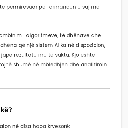
 të përmirësuar performancën e saj me
 kombinim i algoritmeve, të dhënave dhe
dhëna që një sistem AI ka në dispozicion,
apë rezultate më të sakta. Kjo është
tojnë shumë në mbledhjen dhe analizimin
ikë?
 kalon në disa hapa kryesorë: