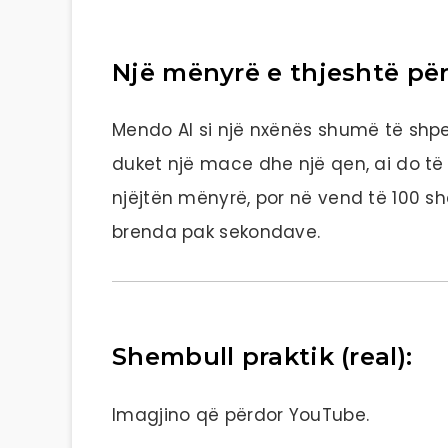
Një mënyrë e thjeshtë për
Mendo AI si një nxënës shumë të shpej
duket një mace dhe një qen, ai do të m
njëjtën mënyrë, por në vend të 100 s
brenda pak sekondave.
Shembull praktik (real):
Imagjino që përdor YouTube.