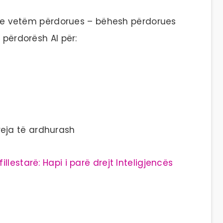
k je vetëm përdorues – bëhesh përdorues
 përdorësh AI për:
eja të ardhurash
 fillestarë: Hapi i parë drejt Inteligjencës