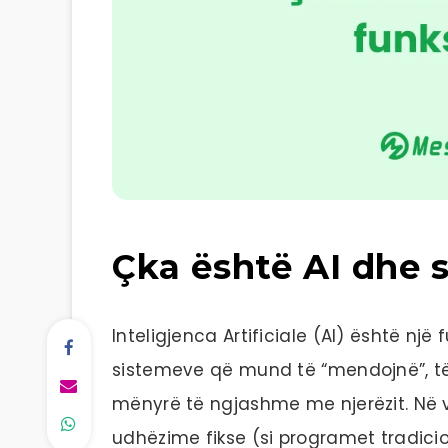
Çka është AI dhe 
Inteligjenca Artificiale (AI) është një
sistemeve që mund të “mendojnë”, t
mënyrë të ngjashme me njerëzit. Në 
udhëzime fikse (si programet tradicio