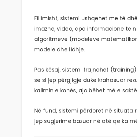
Fillimisht, sistemi ushqehet me të dh
imazhe, video, apo informacione të 
algoritmeve (modeleve matematikore),
modele dhe lidhje.
Pas kësaj, sistemi trajnohet (training
se si jep përgjigje duke krahasuar rez
kalimin e kohës, ajo bëhet më e sakt
Në fund, sistemi përdoret në situata 
jep sugjerime bazuar në atë që ka m