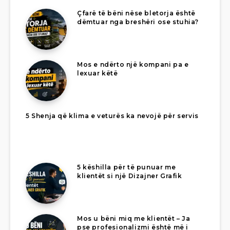
Çfarë të bëni nëse bletorja është
dëmtuar nga breshëri ose stuhia?
Mos e ndërto një kompani pa e
lexuar këtë
5 Shenja që klima e veturës ka nevojë për servis
5 këshilla për të punuar me
klientët si një Dizajner Grafik
Mos u bëni miq me klientët – Ja
pse profesionalizmi është më i