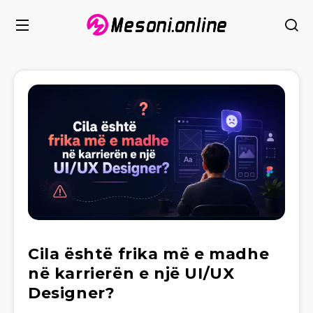
Cila është frika më e madhe
në karrierën e një UI/UX
Designer?