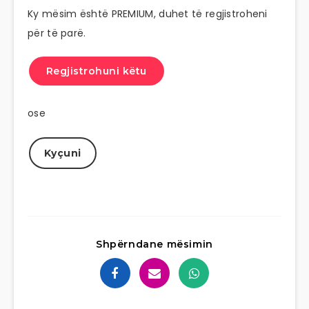
Ky mësim është PREMIUM, duhet të regjistroheni
për të parë.
Regjistrohuni këtu
ose
Kyçuni
Shpërndane mësimin