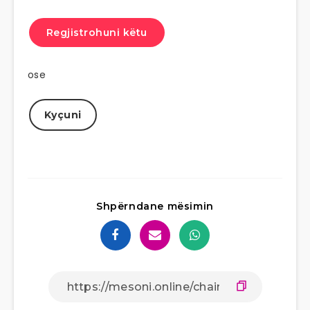
Regjistrohuni këtu
ose
Kyçuni
Shpërndane mësimin