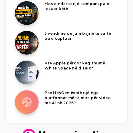
Mos e ndërto një kompani pa e
lexuar këtë
5 vendime që ju mbajnë të varfër
pa e kuptuar
Pse Apple përdor kaq shumë
White Space në dizajn?
Pse HeyGen është një nga
platformat më të mira për video
me AI në 2026?