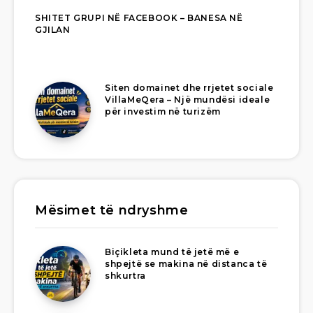
SHITET GRUPI NË FACEBOOK – BANESA NË
GJILAN
Siten domainet dhe rrjetet sociale
VillaMeQera – Një mundësi ideale
për investim në turizëm
Mësimet të ndryshme
Biçikleta mund të jetë më e
shpejtë se makina në distanca të
shkurtra