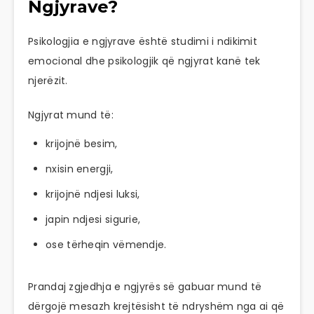
Ngjyrave?
Psikologjia e ngjyrave është studimi i ndikimit
emocional dhe psikologjik që ngjyrat kanë tek
njerëzit.
Ngjyrat mund të:
krijojnë besim,
nxisin energji,
krijojnë ndjesi luksi,
japin ndjesi sigurie,
ose tërheqin vëmendje.
Prandaj zgjedhja e ngjyrës së gabuar mund të
dërgojë mesazh krejtësisht të ndryshëm nga ai që