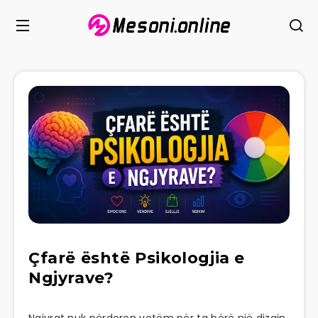
Çfarë është Psikologjia e
Ngjyrave?
Ngjyrat nuk përdoren vetëm për ta bërë një dizajn