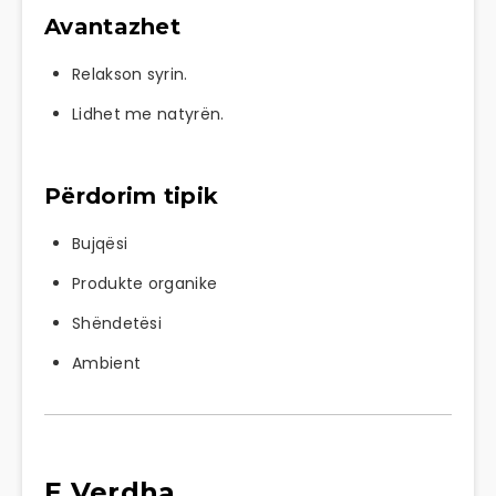
Avantazhet
Relakson syrin.
Lidhet me natyrën.
Përdorim tipik
Bujqësi
Produkte organike
Shëndetësi
Ambient
E Verdha