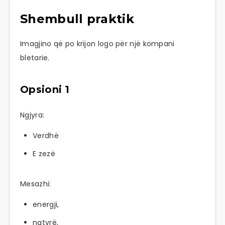
Shembull praktik
Imagjino që po krijon logo për një kompani
bletarie.
Opsioni 1
Ngjyra:
Verdhë
E zezë
Mesazhi:
energji,
natyrë,