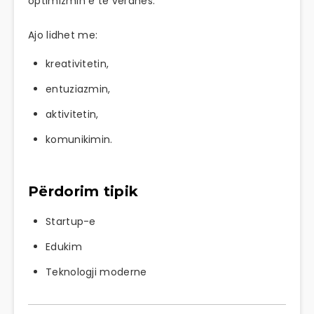
optimizmin e të verdhës.
Ajo lidhet me:
kreativitetin,
entuziazmin,
aktivitetin,
komunikimin.
Përdorim tipik
Startup-e
Edukim
Teknologji moderne