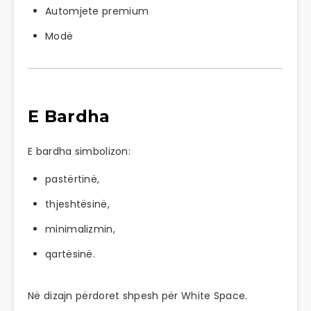
Automjete premium
Modë
E Bardha
E bardha simbolizon:
pastërtinë,
thjeshtësinë,
minimalizmin,
qartësinë.
Në dizajn përdoret shpesh për White Space.