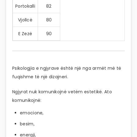
Portokalli
82
Vjollcë
80
E Zezë
90
Psikologjia e ngjyrave është një nga armët më të
fuqishme të një dizajneri.
Ngjyrat nuk komunikojnë vetëm estetikë. Ato
komunikojnë:
emocione,
besim,
energji,