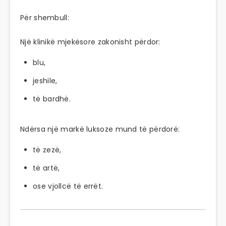
Për shembull:
Një klinikë mjekësore zakonisht përdor:
blu,
jeshile,
të bardhë.
Ndërsa një markë luksoze mund të përdorë:
të zezë,
të artë,
ose vjollcë të errët.