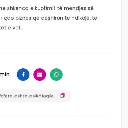
 dhe shkenca e kuptimit të mendjes së
r çdo biznes që dëshiron të ndikojë, të
ët e vet.
min