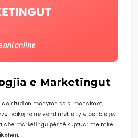
logjia e Marketingut
a që studion mënyrën se si mendimet,
ve ndikojnë në vendimet e tyre për blerje.
ia dhe marketingu për të kuptuar më mirë
dikohen
.