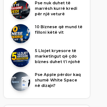
Pse nuk duhet të
marrësh kurrë kredi
për një veturë
10 Biznese që mund të
filloni këtë vit
5 Llojet kryesore të
marketingut që çdo
biznes duhet t’i njohë
Pse Apple përdor kaq
shumë White Space
në dizajn?