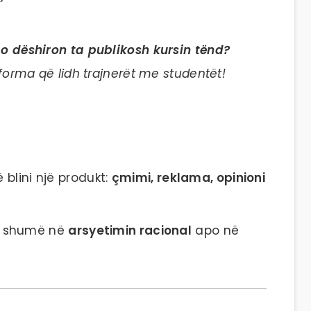
po dëshiron ta publikosh kursin tënd?
forma që lidh trajnerët me studentët!
 blini një produkt:
çmimi, reklama, opinioni
ë shumë në
arsyetimin racional
apo në