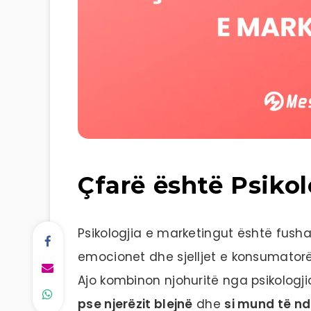
Çfarë është Psiko
Psikologjia e marketingut është fush
emocionet dhe sjelljet e konsumatorë
Ajo kombinon njohuritë nga psikologj
pse njerëzit blejnë
dhe
si mund të n