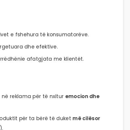
?
ivet e fshehura të konsumatorëve.
argetuara dhe efektive.
rrëdhënie afatgjata me klientët.
 në reklama për të nxitur
emocion dhe
roduktit për ta bërë të duket
më cilësor
).