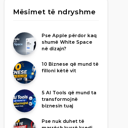
Mësimet të ndryshme
Pse Apple përdor kaq
shumë White Space
në dizajn?
10 Biznese që mund të
filloni këtë vit
5 AI Tools që mund ta
transformojnë
biznesin tuaj
Pse nuk duhet të
marrësh kurrë kredi