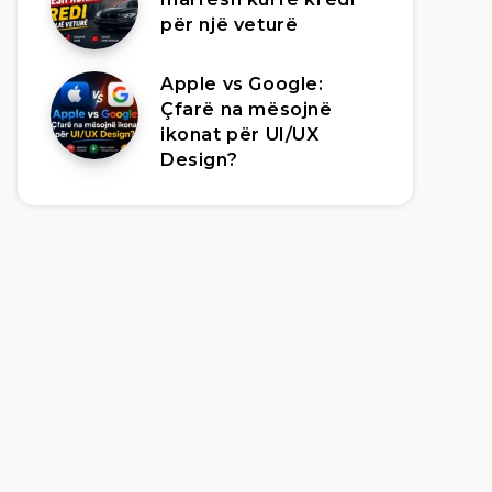
për një veturë
Apple vs Google:
Çfarë na mësojnë
ikonat për UI/UX
Design?