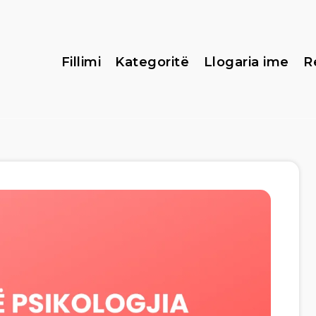
Fillimi
Kategoritë
Llogaria ime
R