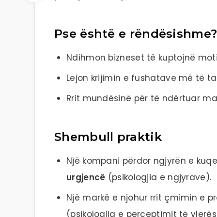
Pse është e rëndësishme
Ndihmon bizneset të kuptojnë mot
Lejon krijimin e fushatave më të t
Rrit mundësinë për të ndërtuar ma
Shembull praktik
Një kompani përdor ngjyrën e kuqe
urgjencë
(psikologjia e ngjyrave).
Një markë e njohur rrit çmimin e p
(psikologjia e perceptimit të vlerës