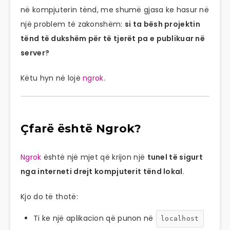
në kompjuterin tënd, me shumë gjasa ke hasur në
një problem të zakonshëm:
si ta bësh projektin
tënd të dukshëm për të tjerët pa e publikuar në
server?
Këtu hyn në lojë
ngrok
.
Çfarë është Ngrok?
Ngrok
është një mjet që krijon një
tunel të sigurt
nga interneti drejt kompjuterit tënd lokal
.
Kjo do të thotë:
Ti ke një aplikacion që punon në
localhost