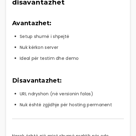
disavantazhet
Avantazhet:
Setup shumë i shpejtë
Nuk kërkon server
Ideal për testim dhe demo
Disavantazhet:
URL ndryshon (në versionin falas)
Nuk është zgjidhje për hosting permanent
Ngrok është një mjet shumë praktik për çdo