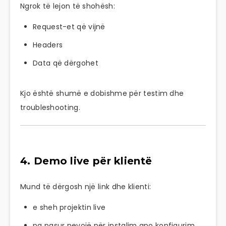
Ngrok të lejon të shohësh:
Request-et që vijnë
Headers
Data që dërgohet
Kjo është shumë e dobishme për testim dhe
troubleshooting.
4. Demo live për klientë
Mund të dërgosh një link dhe klienti:
e sheh projektin live
pa pasur nevojë për instalim apo konfigurim