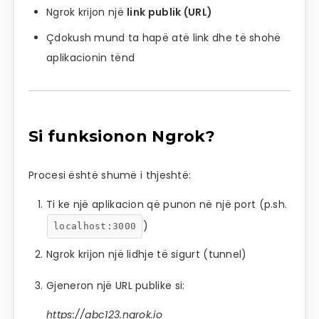
Ngrok krijon një
link publik (URL)
Çdokush mund ta hapë atë link dhe të shohë
aplikacionin tënd
Si funksionon Ngrok?
Procesi është shumë i thjeshtë:
Ti ke një aplikacion që punon në një port (p.sh.
)
localhost:3000
Ngrok krijon një lidhje të sigurt (tunnel)
Gjeneron një URL publike si:
https://abc123.ngrok.io