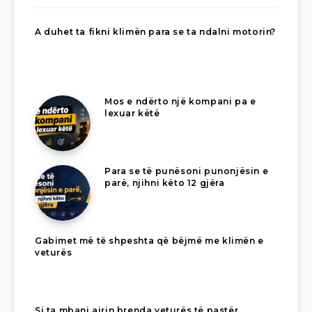
A duhet ta fikni klimën para se ta ndalni motorin?
Mos e ndërto një kompani pa e
lexuar këtë
Para se të punësoni punonjësin e
parë, njihni këto 12 gjëra
Gabimet më të shpeshta që bëjmë me klimën e
veturës
Si ta mbani ajrin brenda veturës të pastër