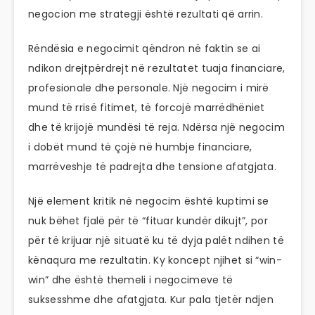
negocion me strategji është rezultati që arrin.
Rëndësia e negocimit qëndron në faktin se ai
ndikon drejtpërdrejt në rezultatet tuaja financiare,
profesionale dhe personale. Një negocim i mirë
mund të rrisë fitimet, të forcojë marrëdhëniet
dhe të krijojë mundësi të reja. Ndërsa një negocim
i dobët mund të çojë në humbje financiare,
marrëveshje të padrejta dhe tensione afatgjata.
Një element kritik në negocim është kuptimi se
nuk bëhet fjalë për të “fituar kundër dikujt”, por
për të krijuar një situatë ku të dyja palët ndihen të
kënaqura me rezultatin. Ky koncept njihet si “win-
win” dhe është themeli i negocimeve të
suksesshme dhe afatgjata. Kur pala tjetër ndjen