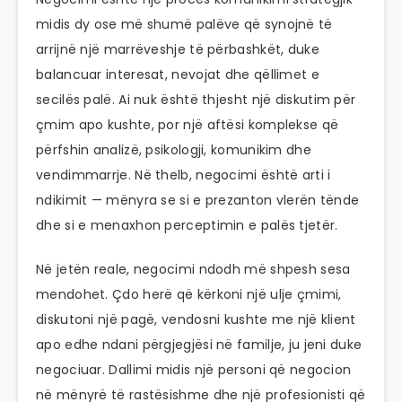
midis dy ose më shumë palëve që synojnë të
arrijnë një marrëveshje të përbashkët, duke
balancuar interesat, nevojat dhe qëllimet e
secilës palë. Ai nuk është thjesht një diskutim për
çmim apo kushte, por një aftësi komplekse që
përfshin analizë, psikologji, komunikim dhe
vendimmarrje. Në thelb, negocimi është arti i
ndikimit — mënyra se si e prezanton vlerën tënde
dhe si e menaxhon perceptimin e palës tjetër.
Në jetën reale, negocimi ndodh më shpesh sesa
mendohet. Çdo herë që kërkoni një ulje çmimi,
diskutoni një pagë, vendosni kushte me një klient
apo edhe ndani përgjegjësi në familje, ju jeni duke
negociuar. Dallimi midis një personi që negocion
në mënyrë të rastësishme dhe një profesionisti që