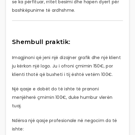
se ka përfituar, rritet besimi dhe hapen dyert për
bashkëpunime të ardhshme.
Shembull praktik:
Imagjinoni që jeni një dizajner grafik dhe një klient
ju kërkon një logo. Ju i ofroni çmimin 150€, por
klienti thotë që buxheti i tij është vetëm 100€.
Një qasje e dobët do të ishte të pranoni
menjëherë çmimin 100€, duke humbur vlerën
tuaj.
Ndërsa një qasje profesionale në negocim do të
ishte: