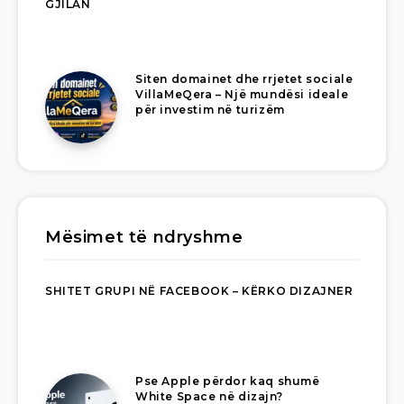
GJILAN
Siten domainet dhe rrjetet sociale
VillaMeQera – Një mundësi ideale
për investim në turizëm
Mësimet të ndryshme
SHITET GRUPI NË FACEBOOK – KËRKO DIZAJNER
Pse Apple përdor kaq shumë
White Space në dizajn?