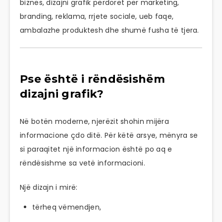
biznes, dizajni grafik përdoret për marketing,
branding, reklama, rrjete sociale, ueb faqe,
ambalazhe produktesh dhe shumë fusha të tjera.
Pse është i rëndësishëm
dizajni grafik?
Në botën moderne, njerëzit shohin mijëra
informacione çdo ditë. Për këtë arsye, mënyra se
si paraqitet një informacion është po aq e
rëndësishme sa vetë informacioni.
Një dizajn i mirë:
tërheq vëmendjen,