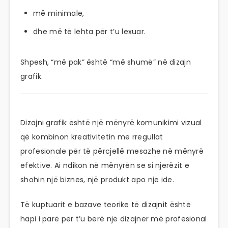
më minimale,
dhe më të lehta për t’u lexuar.
Shpesh, “më pak” është “më shumë” në dizajn
grafik.
Dizajni grafik është një mënyrë komunikimi vizual
që kombinon kreativitetin me rregullat
profesionale për të përcjellë mesazhe në mënyrë
efektive. Ai ndikon në mënyrën se si njerëzit e
shohin një biznes, një produkt apo një ide.
Të kuptuarit e bazave teorike të dizajnit është
hapi i parë për t’u bërë një dizajner më profesional