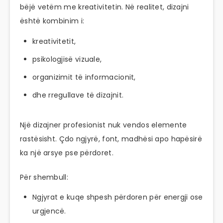
bëjë vetëm me kreativitetin. Në realitet, dizajni
është kombinim i:
kreativitetit,
psikologjisë vizuale,
organizimit të informacionit,
dhe rregullave të dizajnit.
Një dizajner profesionist nuk vendos elemente
rastësisht. Çdo ngjyrë, font, madhësi apo hapësirë
ka një arsye pse përdoret.
Për shembull:
Ngjyrat e kuqe shpesh përdoren për energji ose
urgjencë.