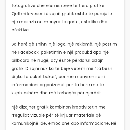
fotografive dhe elementeve të tjera grafike.
Qëllimi kryesor i dizajnit grafik është të përcjellë
një mesazh në mënyrë të qartë, estetike dhe
efektive.
Sa herë që shihni një logo, një reklamë, një postim
në Facebook, paketimin e një produkti apo një
billboard në rrugë, aty është përdorur dizajni
grafik. Dizajni nuk ka të bëjë vetëm me “ta bësh
diçka të duket bukur”, por me mënyrën se si
informacioni organizohet për ta bërë më të
kuptueshëm dhe më tërheqës për njerëzit.
Një dizajner grafik kombinon kreativitetin me
rregullat vizuale për të krijuar materiale që
komunikojnë ide, emocione apo informacione. Në