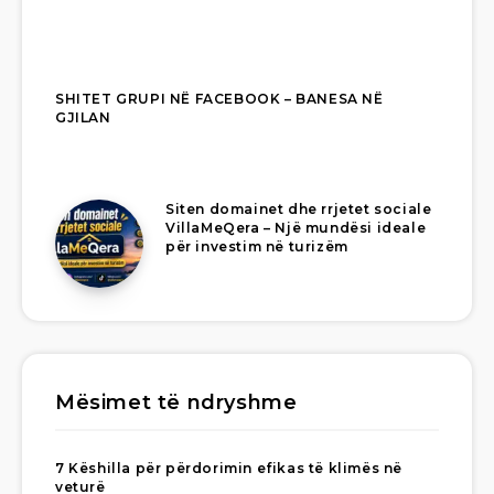
SHITET GRUPI NË FACEBOOK – BANESA NË
GJILAN
Siten domainet dhe rrjetet sociale
VillaMeQera – Një mundësi ideale
për investim në turizëm
Mësimet të ndryshme
7 Këshilla për përdorimin efikas të klimës në
veturë