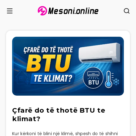
Çfarë do të thotë BTU te
klimat?
Kur kërkoni të blini një klimë, shpesh do të shihni