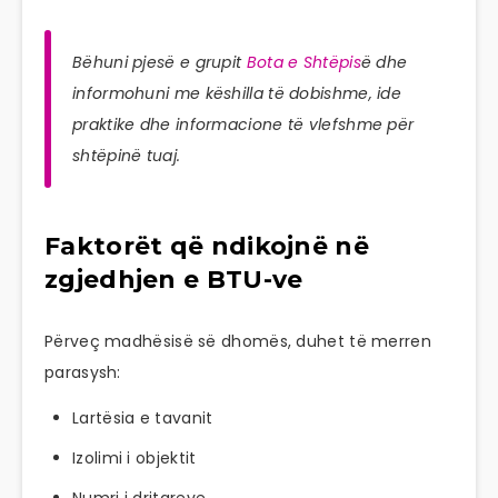
Bëhuni pjesë e grupit
Bota e Shtëpis
ë dhe
informohuni me këshilla të dobishme, ide
praktike dhe informacione të vlefshme për
shtëpinë tuaj.
Faktorët që ndikojnë në
zgjedhjen e BTU-ve
Përveç madhësisë së dhomës, duhet të merren
parasysh:
Lartësia e tavanit
Izolimi i objektit
Numri i dritareve