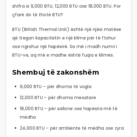
shifra si 9,000 BTU, 12,000 BTU ose 18,000 BTU. Por
çfarë do të thotë BTU?
BTU (British Thermal Unit) është një njësi matëse
që tregon kapacitetin e një klime për të ftohur
ose ngrohur një hapësirë. Sa më i madh numri i
BTU-ve, aq më e madhe është fuqia e klimës.
Shembuj të zakonshëm
9,000 BTU – për dhoma të vogla
12,000 BTU – për dhoma mesatare
18,000 BTU – për sallone ose hapësira më të
mëdha
24,000 BTU – për ambiente të mëdha ose zyra