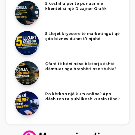
5 këshilla për të punuar me
klientët si një Dizajner Grafik
5 Llojet kryesore të marketingut që
çdo biznes duhet t’i njohë
Çfarë të bëni nëse bletorja është
dëmtuar nga breshëri ose stuhia?
Po kërkon një kurs online? Apo
dëshiron ta publikosh kursin tënd?