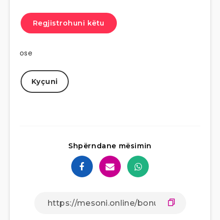
Regjistrohuni këtu
ose
Kyçuni
Shpërndane mësimin