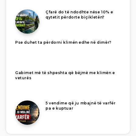
Çfarë do të ndodhte nëse 10% e
qytetit përdorte biçikletën?
Pse duhet ta përdorni klimën edhe në dimër?
Gabimet më të shpeshta që bëjmë me klimën e
veturës
5 vendime që ju mbajnë të varfër
pa e kuptuar