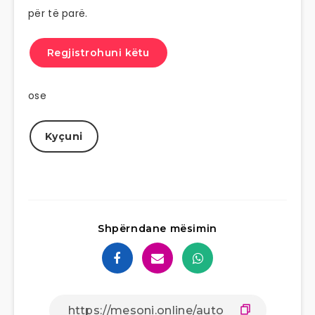
për të parë.
Regjistrohuni këtu
ose
Kyçuni
Shpërndane mësimin