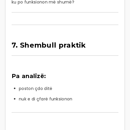
ku po funksionon më shumë?
7. Shembull praktik
Pa analizë:
poston çdo ditë
nuk e di çfarë funksionon