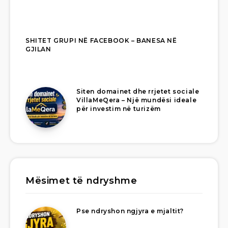
SHITET GRUPI NË FACEBOOK – BANESA NË
GJILAN
Siten domainet dhe rrjetet sociale
VillaMeQera – Një mundësi ideale
për investim në turizëm
Mësimet të ndryshme
Pse ndryshon ngjyra e mjaltit?