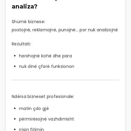
analiza?
Shumë biznese:
postojnë, reklamojnë, punojnë… por nuk analizojnë
Rezultati:
harxhojnë kohë dhe para
nuk dinë çfarë funksionon
Ndërsa bizneset profesionale:
matin çdo gjë
përmirësojnë vazhdimisht
rrisin fitimin