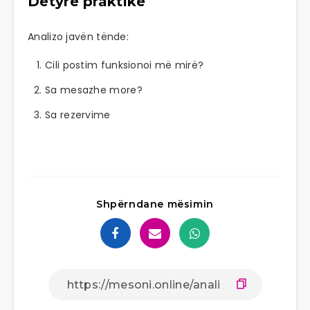
Detyrë praktike
Analizo javën tënde:
Cili postim funksionoi më mirë?
Sa mesazhe more?
Sa rezervime
Shpërndane mësimin