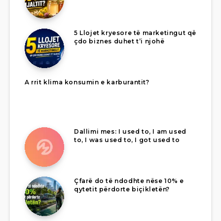
5 Llojet kryesore të marketingut që
çdo biznes duhet t’i njohë
A rrit klima konsumin e karburantit?
Dallimi mes: I used to, I am used
to, I was used to, I got used to
Çfarë do të ndodhte nëse 10% e
qytetit përdorte biçikletën?