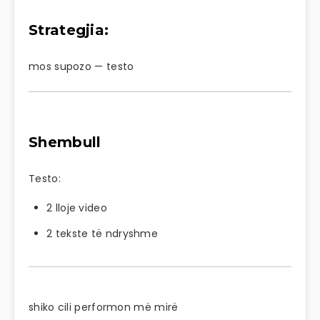
Strategjia:
mos supozo — testo
Shembull
Testo:
2 lloje video
2 tekste të ndryshme
shiko cili performon më mirë