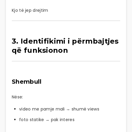
Kjo të jep drejtim
3. Identifikimi i përmbajtjes
që funksionon
Shembull
Nëse:
video me pamje mali → shumë views
foto statike → pak interes