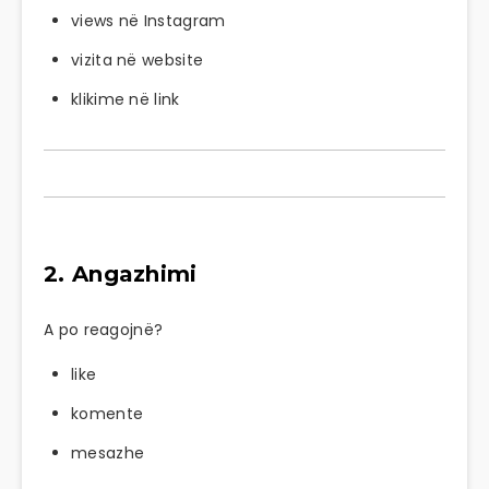
views në
Instagram
vizita në website
klikime në link
2. Angazhimi
A po reagojnë?
like
komente
mesazhe