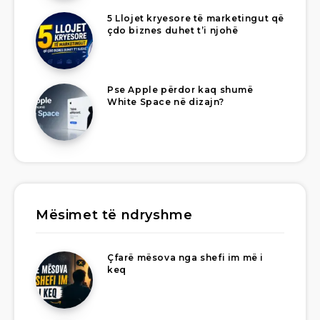
5 Llojet kryesore të marketingut që
çdo biznes duhet t’i njohë
Pse Apple përdor kaq shumë
White Space në dizajn?
Mësimet të ndryshme
Çfarë mësova nga shefi im më i
keq