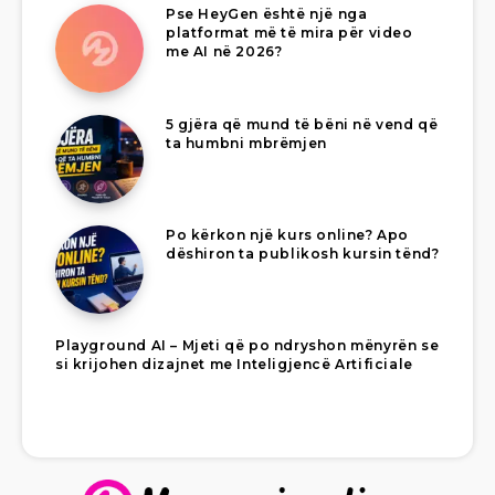
Pse HeyGen është një nga
platformat më të mira për video
me AI në 2026?
5 gjëra që mund të bëni në vend që
ta humbni mbrëmjen
Po kërkon një kurs online? Apo
dëshiron ta publikosh kursin tënd?
Playground AI – Mjeti që po ndryshon mënyrën se
si krijohen dizajnet me Inteligjencë Artificiale