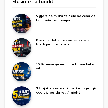
Mësimet e fundit
5 gjëra që mund të bëni në vend që
ta humbni mbrëmjen
Pse nuk duhet të marrësh kurrë
kredi për një veturë
10 Biznese që mund të filloni këtë
vit
5 Llojet kryesore të marketingut që
çdo biznes duhet t’i njohë