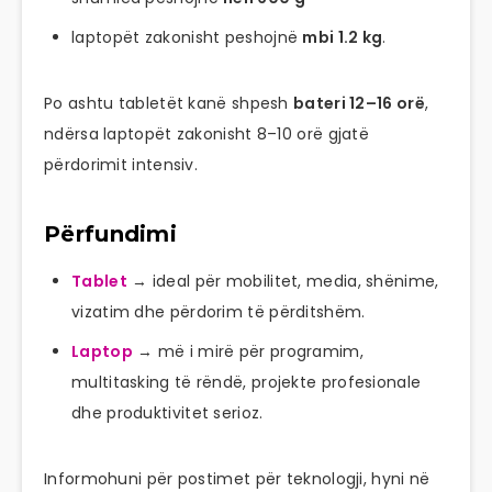
laptopët zakonisht peshojnë
mbi 1.2 kg
.
Po ashtu tabletët kanë shpesh
bateri 12–16 orë
,
ndërsa laptopët zakonisht 8–10 orë gjatë
përdorimit intensiv.
Përfundimi
Tablet
→ ideal për mobilitet, media, shënime,
vizatim dhe përdorim të përditshëm.
Laptop
→ më i mirë për programim,
multitasking të rëndë, projekte profesionale
dhe produktivitet serioz.
Informohuni për postimet për teknologji, hyni në