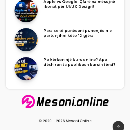
Apple vs Google: Çfarë na mësojnë
ikonat për UI/UX Design?
Para se të punësoni punonjësin e
parë, njihni këto 12 gjëra
Po kërkon një kurs online? Apo
dëshiron ta publikosh kursin tënd?
© 2020 - 2026 Mesoni.Online