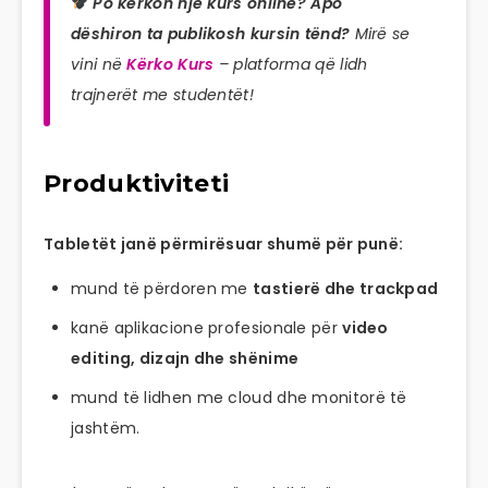
Po kërkon një kurs online? Apo
dëshiron ta publikosh kursin tënd?
Mirë se
vini në
Kërko Kurs
– platforma që lidh
trajnerët me studentët!
Produktiviteti
Tabletët janë përmirësuar shumë për punë:
mund të përdoren me
tastierë dhe trackpad
kanë aplikacione profesionale për
video
editing, dizajn dhe shënime
mund të lidhen me cloud dhe monitorë të
jashtëm.