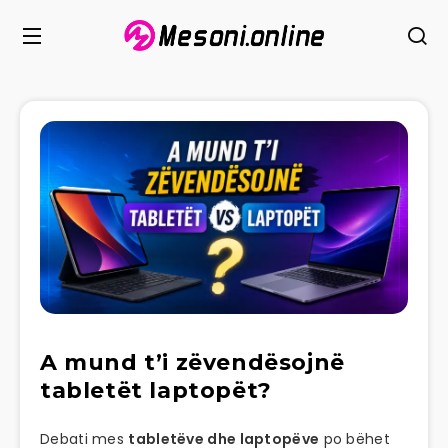
A mund t’i zëvendësojnë
tabletët laptopët?
Debati mes
tabletëve dhe laptopëve
po bëhet