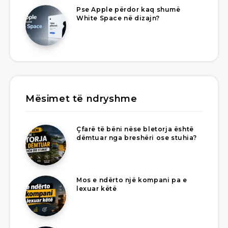
Pse Apple përdor kaq shumë
White Space në dizajn?
Mësimet të ndryshme
Çfarë të bëni nëse bletorja është
dëmtuar nga breshëri ose stuhia?
Mos e ndërto një kompani pa e
lexuar këtë