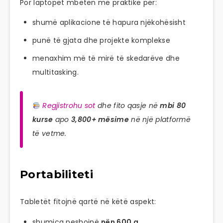
Por laptopët mbeten më praktikë për:
shumë aplikacione të hapura njëkohësisht
punë të gjata dhe projekte komplekse
menaxhim më të mirë të skedarëve dhe
multitasking.
Regjistrohu sot
dhe fito qasje në
mbi 80
kurse
apo
3,800+ mësime
në një platformë
të vetme.
Portabiliteti
Tabletët fitojnë qartë në këtë aspekt:
shumica peshojnë
nën 600 g