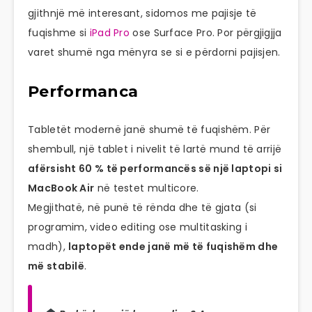
gjithnjë më interesant, sidomos me pajisje të
fuqishme si
iPad Pro
ose Surface Pro. Por përgjigjja
varet shumë nga mënyra se si e përdorni pajisjen.
Performanca
Tabletët modernë janë shumë të fuqishëm. Për
shembull, një tablet i nivelit të lartë mund të arrijë
afërsisht 60 % të performancës së një laptopi si
MacBook Air
në testet multicore.
Megjithatë, në punë të rënda dhe të gjata (si
programim, video editing ose multitasking i
madh),
laptopët ende janë më të fuqishëm dhe
më stabilë
.