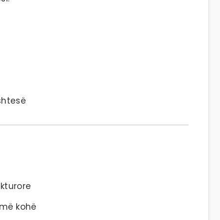
shtesë
kturore
umë kohë