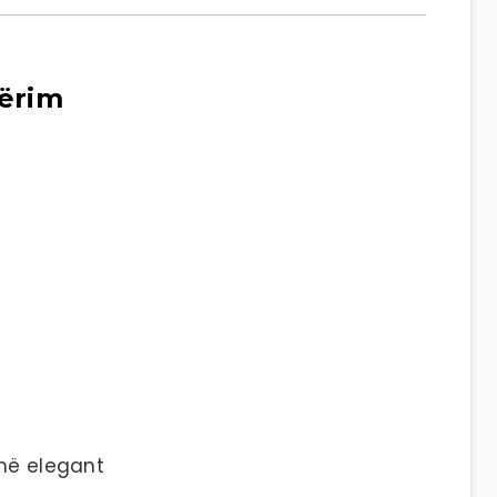
bërim
umë elegant