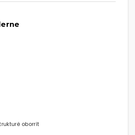
derne
rukturë oborrit