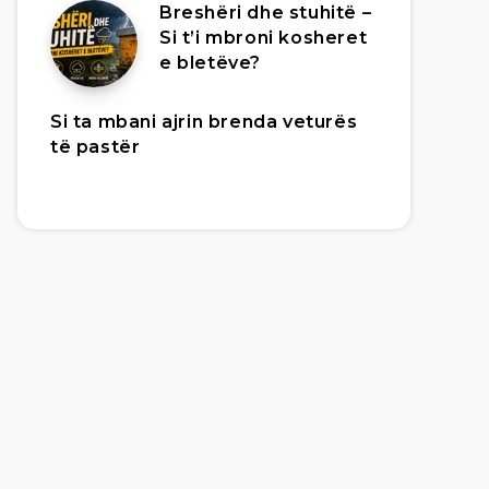
Breshëri dhe stuhitë –
Si t’i mbroni kosheret
e bletëve?
Si ta mbani ajrin brenda veturës
të pastër