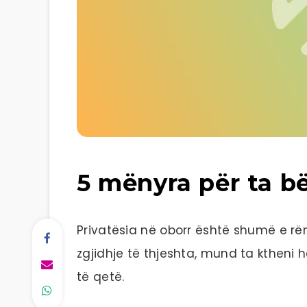
5 mënyra për ta bë
Privatësia në oborr është shumë e rë
zgjidhje të thjeshta, mund ta ktheni
të qetë.