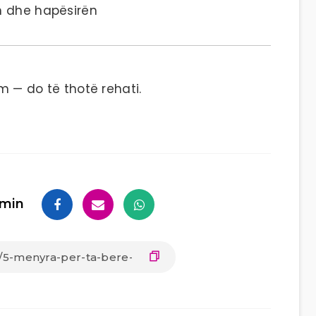
ën dhe hapësirën
im — do të thotë rehati.
min