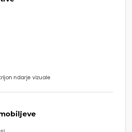
rijon ndarje vizuale
 mobiljeve
si.