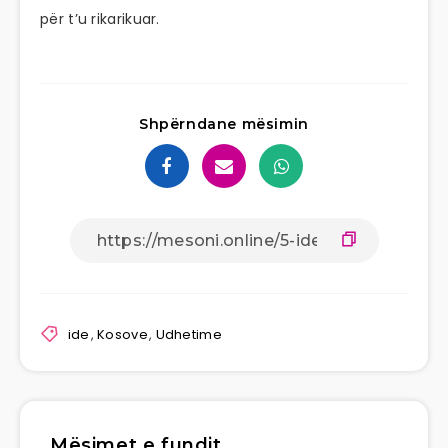
për t’u rikarikuar.
Shpërndane mësimin
ide
,
Kosove
,
Udhetime
Mësimet e fundit