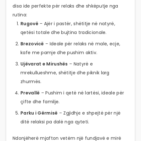
disa ide perfekte për relaks dhe shkëputje nga
rutina:
Rugovë
– Ajër i pastër, shëtitje në natyrë,
qetësi totale dhe bujtina tradicionale.
Brezovicë
– Ideale për relaks në male, ecje,
kafe me pamje dhe pushim aktiv.
Ujëvarat e Mirushës
– Natyrë e
mrekullueshme, shëtitje dhe piknik larg
zhurmës.
Prevallë
– Pushim i qetë në lartësi, ideale për
çifte dhe familje.
Parku i Gërmisë
– Zgjidhje e shpejtë për një
ditë relaksi pa dalë nga qyteti.
Ndonjëherë mjafton vetëm një fundjavë e mirë