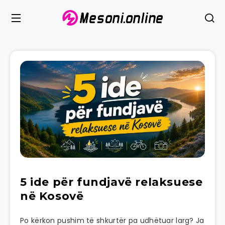
5 ide për fundjavë relaksuese
në Kosovë
Po kërkon pushim të shkurtër pa udhëtuar larg? Ja